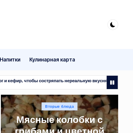
Напитки
Кулинарная карта
тряпать нереальную вкуснятину. Просто и быстро
М
Опубликовано
Вторые блюда
в
Мясные колобки с
грибами и цветной