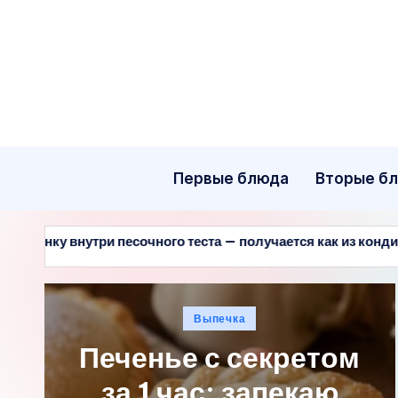
Перейти
к
содержимому
Первые блюда
Вторые б
очного теста — получается как из кондитерской
Забу
29.
Опубликовано
Выпечка
в
Печенье с секретом
за 1 час: запекаю