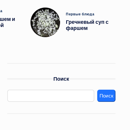
ано
да
Опубликовано
Первые блюда
ршем и
в
Гречневый суп с
ой
фаршем
Поиск
Поиск