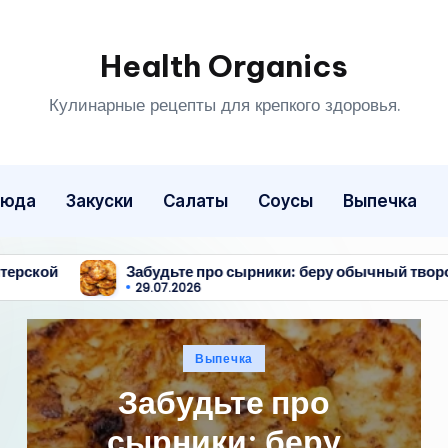
Health Organics
Кулинарные рецепты для крепкого здоровья.
люда
Закуски
Салаты
Соусы
Выпечка
дьте про сырники: беру обычный творог и кефир, чтобы сос
07.2026
Опубликовано
Выпечка
в
Забудьте про
сырники: беру