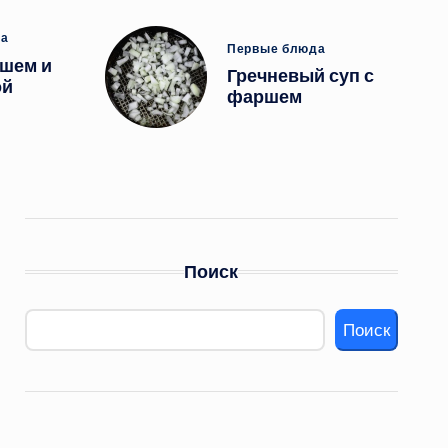
ано
да
Опубликовано
Первые блюда
ршем и
в
Гречневый суп с
ой
фаршем
Поиск
Поиск