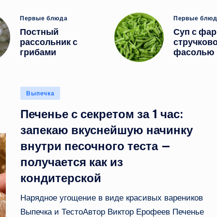
Опубликовано
Опубликов
Первые блюда
Первые блю
в
в
Постный
Суп с фа
рассольник с
стручков
грибами
фасолью
Опубликовано
Выпечка
в
Печенье с секретом за 1 час:
запекаю вкуснейшую начинку
внутри песочного теста —
получается как из
кондитерской
Нарядное угощение в виде красивых вареников
Выпечка и ТестоАвтор Виктор Ерофеев Печенье