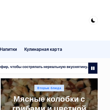
Напитки
Кулинарная карта
ть нереальную вкуснятину. Просто и быстро
Мясные 
29.07.2
Опубликовано
Вторые блюда
в
Мясные колобки с
грибами и цветной