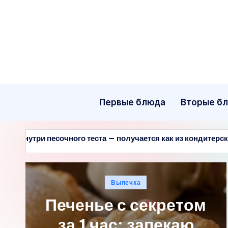
Перейти
к
содержимому
Первые блюда
Вторые б
о теста — получается как из кондитерской
Забудьте 
29.07.2026
Опубликовано
Выпечка
в
Печенье с секретом
за 1 час: запекаю