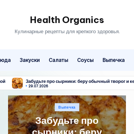
Health Organics
Кулинарные рецепты для крепкого здоровья.
люда
Закуски
Салаты
Соусы
Выпечка
про сырники: беру обычный творог и кефир, чтобы состряпа
Опубликовано
Выпечка
в
Забудьте про
сырники: беру