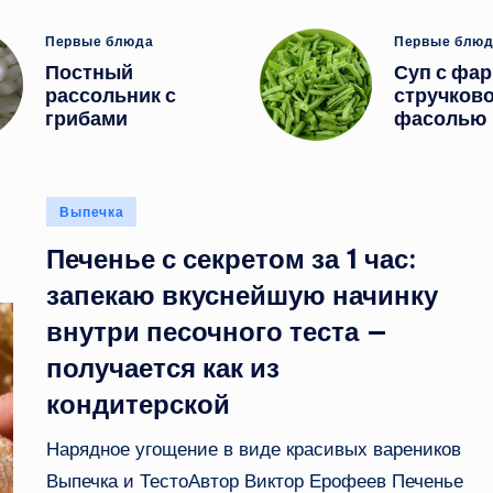
Опубликовано
Опубликов
Первые блюда
Первые блю
в
в
Постный
Суп с фа
рассольник с
стручков
грибами
фасолью
Опубликовано
Выпечка
в
Печенье с секретом за 1 час:
запекаю вкуснейшую начинку
внутри песочного теста —
получается как из
кондитерской
Нарядное угощение в виде красивых вареников
Выпечка и ТестоАвтор Виктор Ерофеев Печенье