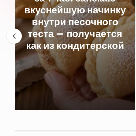
ую начинку
обычный 
песочного
кефир,
получается
состр
ондитерской
нереа
вкуснятин
и бы