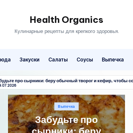
Health Organics
Кулинарные рецепты для крепкого здоровья.
люда
Закуски
Салаты
Соусы
Выпечка
еру обычный творог и кефир, чтобы состряпать нереальную 
иковано
Опубликов
чка
Вторые бл
в
те про
Мясные ко
и: беру
грибами и 