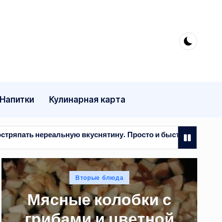
Напитки
Кулинарная карта
вкуснятину. Просто и быстро
Мясные колобки с гри
29.07.2026
ано
Опубликовано
юда
Вторые блюда
в
лобки с
Рыба в каб
цветной