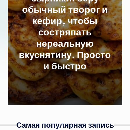
творог и
капус
 чтобы
япать
льную
у. Просто
стро
Самая популярная запись