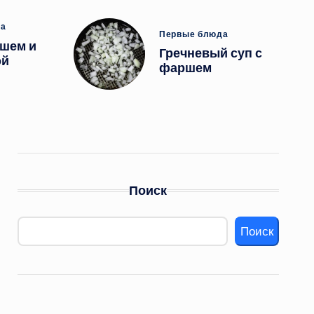
ано
да
Опубликовано
Первые блюда
ршем и
в
Гречневый суп с
ой
фаршем
Поиск
Поиск