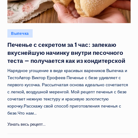
Опубликовано
Выпечка
в
Печенье с секретом за 1 час: запекаю
вкуснейшую начинку внутри песочного
теста — получается как из кондитерской
Нарядное угощение в виде красивых вареников Выпечка и
ТестоАвтор Виктор Ерофеев Печенье с безе удивляет с
первого кусочка. Рассыпчатая основа идеально сочетается
с легкой, воздушной меренгой. Мой рецепт печенья с безе
сочетает нежную текстуру и красивую золотистую
корочку.Расскажу свой способ приготовления печенья с
безе.Что нам…
Узнать весь рецепт...