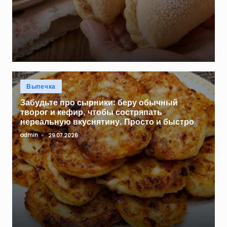
Опубликовано
Выпечка
в
Забудьте про сырники: беру обычный
творог и кефир, чтобы состряпать
нереальную вкуснятину. Просто и быстро
admin
29.07.2026
Запись
от