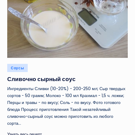
Опубликовано
Соусы
в
Сливочно сырный соус
Ингредиенты Сливки (10-20%) - 200-250 мл; Сыр твердых
сортов - 50 грамм; Молоко - 100 мл Крахмал - 1,5 ч. ложки;
Перцы и травы - по вкусу; Соль - по вкусу. Фото готового
блюда Процесс приготовления Такой незатейливый
сливочно-сырный соус можно приготовить из любого
сорта…
Узнать весь рецепт...