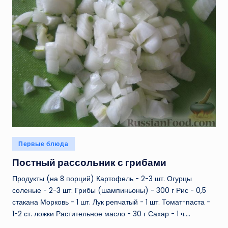
Опубликовано
Первые блюда
в
Постный рассольник с грибами
Продукты (на 8 порций) Картофель - 2-3 шт. Огурцы
соленые - 2-3 шт. Грибы (шампиньоны) - 300 г Рис - 0,5
стакана Морковь - 1 шт. Лук репчатый - 1 шт. Томат-паста -
1-2 ст. ложки Растительное масло - 30 г Сахар - 1 ч.…