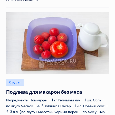
Опубликовано
Соусы
в
Подлива для макарон без мяса
Ингредиенты Помидоры – 1 кг Репчатый лук – 1 шт. Соль -
по вкусу Чеснок – 4-5 зубчиков Сахар - 1 ч.л. Соевый соус –
2-3 ч.л. (по вкусу) Молотый черный перец – по вкусу Сыр –