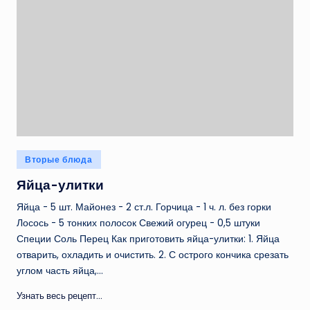
Опубликовано
Вторые блюда
в
Яйца-улитки
Яйца - 5 шт. Майонез - 2 ст.л. Горчица - 1 ч. л. без горки
Лосось - 5 тонких полосок Свежий огурец - 0,5 штуки
Специи Соль Перец Как приготовить яйца-улитки: 1. Яйца
отварить, охладить и очистить. 2. С острого кончика срезать
углом часть яйца,…
Узнать весь рецепт...