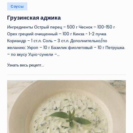
Опубликовано
Соусы
в
Грузинская аджика
Ингредиенты Острый перец – 500 г Чеснок – 100-150 г
Орех грецкий очищенный – 100 г Кинза - 1-2 пучка
Кориандр – 1 ст.л. Соль – 3 ст.л. Дополнительно/по
желанию: Укроп – 10 г Базилик фиолетовый – 10 г Петрушка
– по вкусу Уцхо-сунели –…
Узнать весь рецепт...