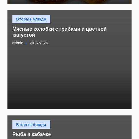
Опубликовано
Вторые блюда
в
Мясные колобки с грибами и цветной
капустой
admin
29.07.2026
Запись
от
Опубликовано
Вторые блюда
в
Рыба в кабачке