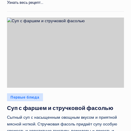
Узнать весь рецепт...
Опубликовано
Первые блюда
в
Суп с фаршем и стручковой фасолью
Сытный суп с насыщенным овощным вкусом и приятной
мясной ноткой. Стручковая фасоль придаёт супу особую
свежесть и аппетитную текстуру, помидоры – яркость и