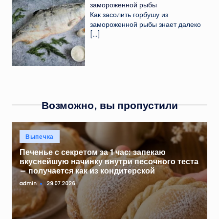
замороженной рыбы
Как засолить горбушу из
замороженной рыбы знает далеко
[…]
Возможно, вы пропустили
Опубликовано
Выпечка
в
Печенье с секретом за 1 час: запекаю
вкуснейшую начинку внутри песочного теста
— получается как из кондитерской
admin
29.07.2026
Запись
от