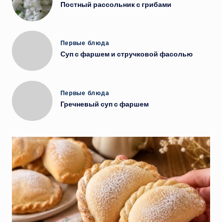
в
Постный рассольник с грибами
Опубликовано
Первые блюда
в
Суп с фаршем и стручковой фасолью
Опубликовано
Первые блюда
в
Гречневый суп с фаршем