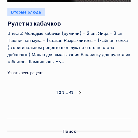
Опубликовано
Вторые блюда
в
Рулет из кабачков
В тесто: Молодые кабачки (цуккини) – 2 шт. Яйца – 3 шт.
Пшеничная мука – 1 стакан Разрыхлитель – 1 чайная ложка
(в оригинальном рецепте шел лук, но я его не стала
добавлять) Масло для смазывания В начинку для рулета из
кабачков: Шампиньоны - у…
Узнать весь рецепт...
Пагинация
1
2
3
…
43
СЛЕД.
СТРАНИЦА
записей
Поиск