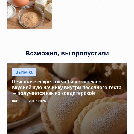
Возможно, вы пропустили
Опубликовано
Выпечка
в
Печенье с секретом за 1 час: запекаю
вкуснейшую начинку внутри песочного теста
— получается как из кондитерской
admin
29.07.2026
Запись
от