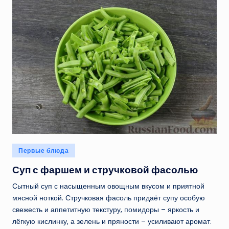
Опубликовано
Первые блюда
в
Суп с фаршем и стручковой фасолью
Сытный суп с насыщенным овощным вкусом и приятной
мясной ноткой. Стручковая фасоль придаёт супу особую
свежесть и аппетитную текстуру, помидоры – яркость и
лёгкую кислинку, а зелень и пряности – усиливают аромат.