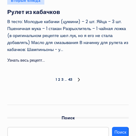
Вторые блюда
в
Рулет из кабачков
В тесто: Молодые кабачки (цуккини) – 2 шт. Яйца – 3 шт.
Пшеничная мука – 1 стакан Разрыхлитель – 1 чайная ложка
(в оригинальном рецепте шел лук, но я его не стала
добавлять) Масло для смазывания В начинку для рулета из
кабачков: Шампиньоны - у…
Узнать весь рецепт...
Пагинация
1
2
3
…
43
СЛЕД.
СТРАНИЦА
записей
Поиск
Поиск