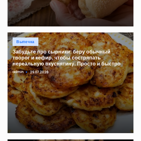
Опубликовано
Выпечка
в
Забудьте про сырники: беру обычный
творог и кефир, чтобы состряпать
нереальную вкуснятину. Просто и быстро
admin
29.07.2026
Запись
от