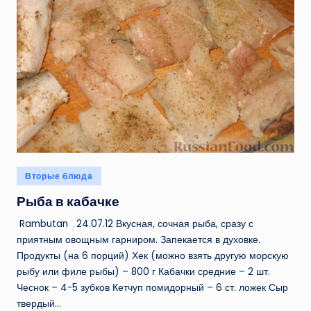
Опубликовано
Вторые блюда
в
Рыба в кабачке
Rambutan 24.07.12 Вкусная, сочная рыба, сразу с
приятным овощным гарниром. Запекается в духовке.
Продукты (на 6 порций) Хек (можно взять другую морскую
рыбу или филе рыбы) – 800 г Кабачки средние – 2 шт.
Чеснок – 4-5 зубков Кетчуп помидорный – 6 ст. ложек Сыр
твердый…