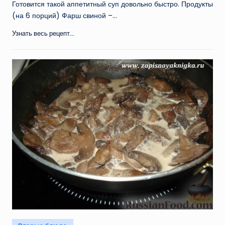
Готовится такой аппетитный суп довольно быстро. Продукты
(на 6 порций) Фарш свиной –…
Узнать весь рецепт...
Опубликовано