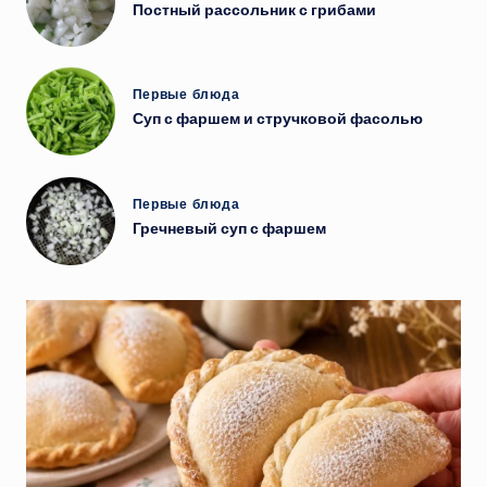
в
Постный рассольник с грибами
Опубликовано
Первые блюда
в
Суп с фаршем и стручковой фасолью
Опубликовано
Первые блюда
в
Гречневый суп с фаршем