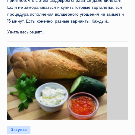
приятное, что с этим шедевром справится даже дилетант.
Если не заморачиваться и купить готовые тарталетки, вся
процедура исполнения волшебного угощения не займет и
15 минут. Есть, конечно, разные варианты. Каждый…
Узнать весь рецепт...
Опубликовано
Закуски