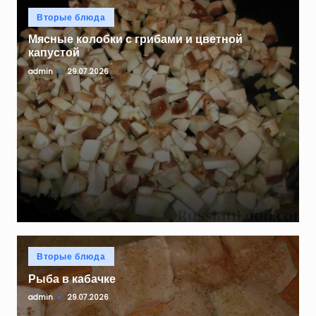
Опубликовано
Вторые блюда
в
Мясные колобки с грибами и цветной
капустой
admin
29.07.2026
Запись
от
Опубликовано
Вторые блюда
в
Рыба в кабачке
admin
29.07.2026
Запись
от