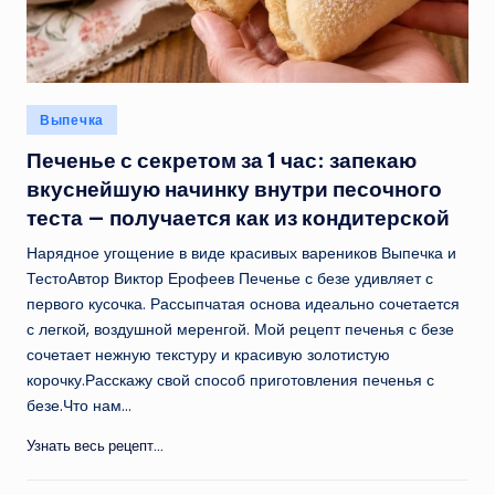
Опубликовано
Выпечка
в
Печенье с секретом за 1 час: запекаю
вкуснейшую начинку внутри песочного
теста — получается как из кондитерской
Нарядное угощение в виде красивых вареников Выпечка и
ТестоАвтор Виктор Ерофеев Печенье с безе удивляет с
первого кусочка. Рассыпчатая основа идеально сочетается
с легкой, воздушной меренгой. Мой рецепт печенья с безе
сочетает нежную текстуру и красивую золотистую
корочку.Расскажу свой способ приготовления печенья с
безе.Что нам…
Узнать весь рецепт...