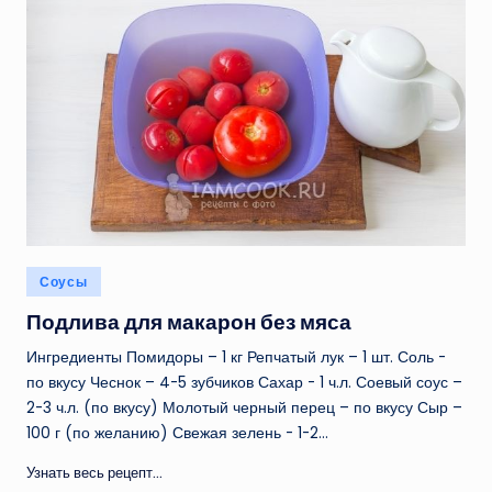
Опубликовано
Соусы
в
Подлива для макарон без мяса
Ингредиенты Помидоры – 1 кг Репчатый лук – 1 шт. Соль -
по вкусу Чеснок – 4-5 зубчиков Сахар - 1 ч.л. Соевый соус –
2-3 ч.л. (по вкусу) Молотый черный перец – по вкусу Сыр –
100 г (по желанию) Свежая зелень - 1-2…
Узнать весь рецепт...