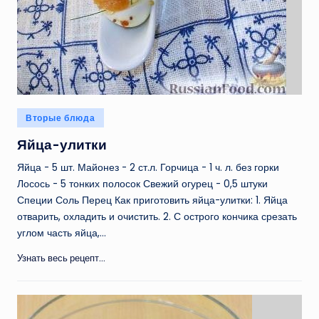
Опубликовано
Вторые блюда
в
Яйца-улитки
Яйца - 5 шт. Майонез - 2 ст.л. Горчица - 1 ч. л. без горки
Лосось - 5 тонких полосок Свежий огурец - 0,5 штуки
Специи Соль Перец Как приготовить яйца-улитки: 1. Яйца
отварить, охладить и очистить. 2. С острого кончика срезать
углом часть яйца,…
Узнать весь рецепт...