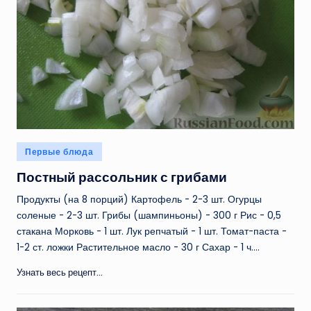
Опубликовано
Первые блюда
в
Постный рассольник с грибами
Продукты (на 8 порций) Картофель - 2-3 шт. Огурцы
соленые - 2-3 шт. Грибы (шампиньоны) - 300 г Рис - 0,5
стакана Морковь - 1 шт. Лук репчатый - 1 шт. Томат-паста -
1-2 ст. ложки Растительное масло - 30 г Сахар - 1 ч.…
Узнать весь рецепт...