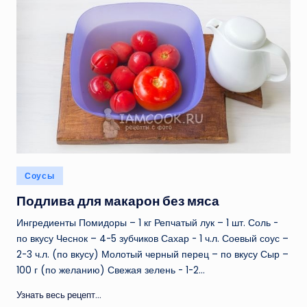
Опубликовано
Соусы
в
Подлива для макарон без мяса
Ингредиенты Помидоры – 1 кг Репчатый лук – 1 шт. Соль -
по вкусу Чеснок – 4-5 зубчиков Сахар - 1 ч.л. Соевый соус –
2-3 ч.л. (по вкусу) Молотый черный перец – по вкусу Сыр –
100 г (по желанию) Свежая зелень - 1-2…
Узнать весь рецепт...