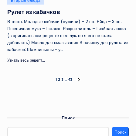
Вторые блюда
в
Рулет из кабачков
В тесто: Молодые кабачки (цуккини) – 2 шт. Яйца – 3 шт.
Пшеничная мука – 1 стакан Разрыхлитель – 1 чайная ложка
(в оригинальном рецепте шел лук, но я его не стала
добавлять) Масло для смазывания В начинку для рулета из
кабачков: Шампиньоны - у…
Узнать весь рецепт...
Пагинация
1
2
3
…
43
СЛЕД.
СТРАНИЦА
записей
Поиск
Поиск