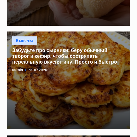
Опубликовано
Выпечка
в
Забудьте про сырники: беру обычный
творог и кефир, чтобы состряпать
нереальную вкуснятину. Просто и быстро
admin
29.07.2026
Запись
от