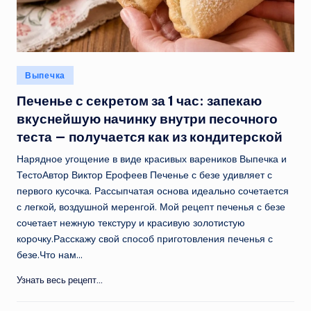
Опубликовано
Выпечка
в
Печенье с секретом за 1 час: запекаю
вкуснейшую начинку внутри песочного
теста — получается как из кондитерской
Нарядное угощение в виде красивых вареников Выпечка и
ТестоАвтор Виктор Ерофеев Печенье с безе удивляет с
первого кусочка. Рассыпчатая основа идеально сочетается
с легкой, воздушной меренгой. Мой рецепт печенья с безе
сочетает нежную текстуру и красивую золотистую
корочку.Расскажу свой способ приготовления печенья с
безе.Что нам…
Узнать весь рецепт...