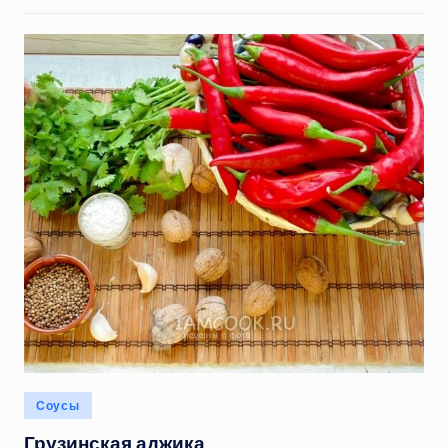
Опубликовано
Соусы
в
Грузинская аджика