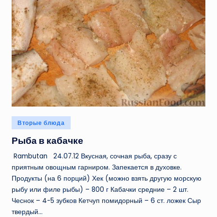
Опубликовано
Вторые блюда
в
Рыба в кабачке
Rambutan 24.07.12 Вкусная, сочная рыба, сразу с
приятным овощным гарниром. Запекается в духовке.
Продукты (на 6 порций) Хек (можно взять другую морскую
рыбу или филе рыбы) – 800 г Кабачки средние – 2 шт.
Чеснок – 4-5 зубков Кетчуп помидорный – 6 ст. ложек Сыр
твердый…