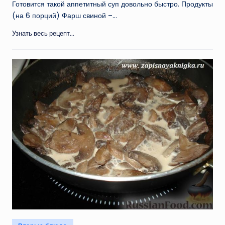
Готовится такой аппетитный суп довольно быстро. Продукты
(на 6 порций) Фарш свиной –…
Узнать весь рецепт...
Опубликовано