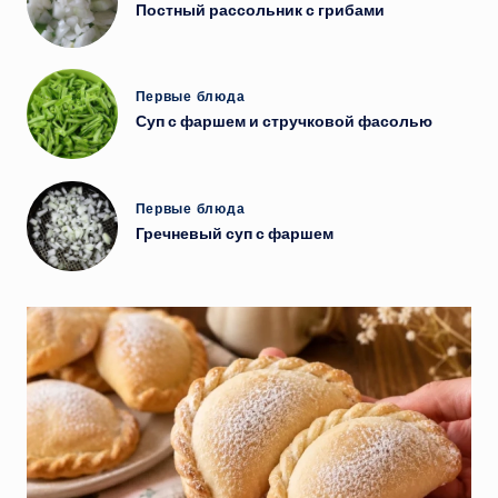
в
Постный рассольник с грибами
Опубликовано
Первые блюда
в
Суп с фаршем и стручковой фасолью
Опубликовано
Первые блюда
в
Гречневый суп с фаршем