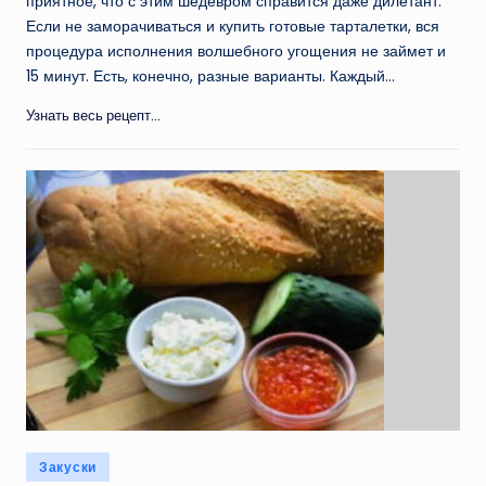
приятное, что с этим шедевром справится даже дилетант.
Если не заморачиваться и купить готовые тарталетки, вся
процедура исполнения волшебного угощения не займет и
15 минут. Есть, конечно, разные варианты. Каждый…
Узнать весь рецепт...
Опубликовано
Закуски