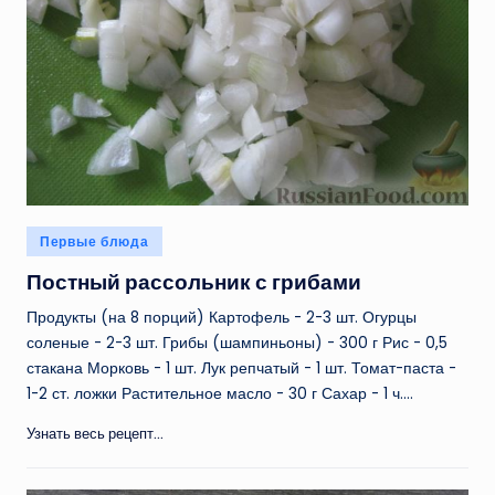
Опубликовано
Первые блюда
в
Постный рассольник с грибами
Продукты (на 8 порций) Картофель - 2-3 шт. Огурцы
соленые - 2-3 шт. Грибы (шампиньоны) - 300 г Рис - 0,5
стакана Морковь - 1 шт. Лук репчатый - 1 шт. Томат-паста -
1-2 ст. ложки Растительное масло - 30 г Сахар - 1 ч.…
Узнать весь рецепт...