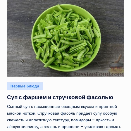
Опубликовано
Первые блюда
в
Суп с фаршем и стручковой фасолью
Сытный суп с насыщенным овощным вкусом и приятной
мясной ноткой. Стручковая фасоль придаёт супу особую
свежесть и аппетитную текстуру, помидоры – яркость и
лёгкую кислинку, а зелень и пряности – усиливают аромат.