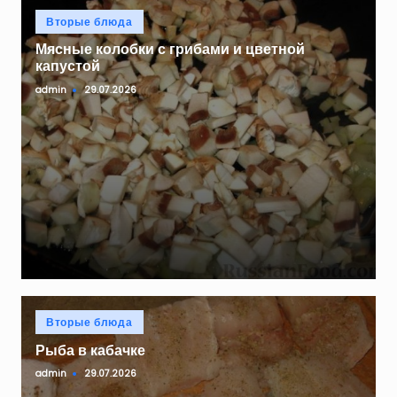
Опубликовано
Вторые блюда
в
Мясные колобки с грибами и цветной
капустой
admin
29.07.2026
Запись
от
Опубликовано
Вторые блюда
в
Рыба в кабачке
admin
29.07.2026
Запись
от