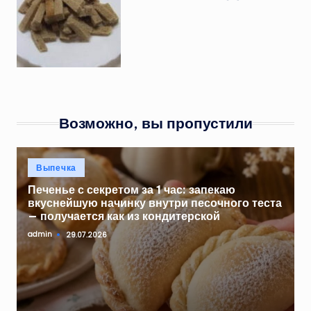
Возможно, вы пропустили
Опубликовано
Выпечка
в
Печенье с секретом за 1 час: запекаю
вкуснейшую начинку внутри песочного теста
— получается как из кондитерской
admin
29.07.2026
Запись
от