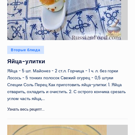
Опубликовано
Вторые блюда
в
Яйца-улитки
Яйца - 5 шт. Майонез - 2 ст.л. Горчица - 1 ч. л. без горки
Лосось - 5 тонких полосок Свежий огурец - 0,5 штуки
Специи Соль Перец Как приготовить яйца-улитки: 1. Яйца
отварить, охладить и очистить. 2. С острого кончика срезать
углом часть яйца,…
Узнать весь рецепт...